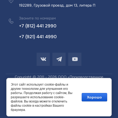
192289, Грузовой проезд, дом 13, литера П
Звоните по номерам
+7 (812) 441 2990
+7 (921) 441 4990
Copyright © 2011 - 2026 ООО «Производственное
Объединение «Элемент»
Этот сайт использует cookie-файлы и
другие технологии для улучшения его
работы. Продолжая работу с сайтом, Вы
Хорошо
разрешаете использование cookie-
файлов. Вы всегда можете отключить
файлы cookie в настройках Вашего
СОЗДАНИЕ,
РАЗРАБОТКА САЙТА
— СТУДИЯ
браузера.
МЕГАГРУПП.РУ.