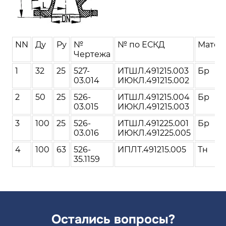
NN
Ду
Ру
№
№ по ЕСКД
Матер
Чертежа
1
32
25
527-
ИТШЛ.491215.003
Бр
03.014
ИЮКЛ.491215.002
2
50
25
526-
ИТШЛ.491215.004
Бр
03.015
ИЮКЛ.491215.003
3
100
25
526-
ИТШЛ.491225.001
Бр
03.016
ИЮКЛ.491225.005
4
100
63
526-
ИПЛТ.491215.005
Тн
35.1159
Остались вопросы?